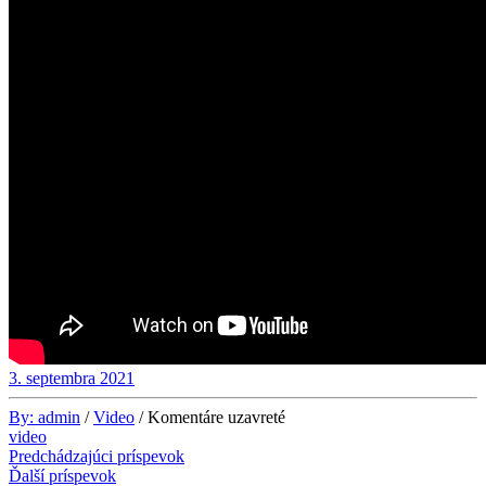
3. septembra 2021
By:
admin
/
Video
/
Komentáre uzavreté
video
Predchádzajúci príspevok
Ďalší príspevok