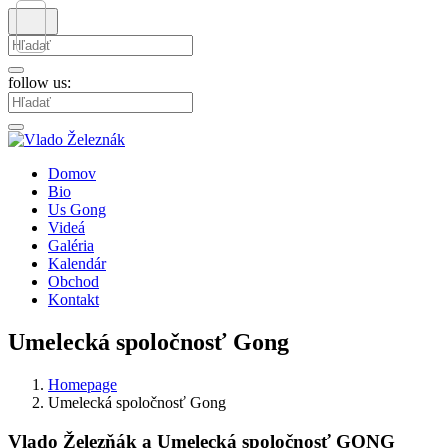
Hľadať:
follow us:
Hľadať:
Domov
Bio
Us Gong
Videá
Galéria
Kalendár
Obchod
Kontakt
Umelecká spoločnosť Gong
Homepage
Umelecká spoločnosť Gong
Vlado Železňák a Umelecká spoločnosť GONG