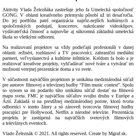
Aktivity Vlada Železňáka zastrešuje jeho fa Umelecká spoločnosť
GONG. V oblasti kreatívneho priemyslu pôsobí už tri desaťročia.
Do jej portfólia patrí organizácia najrôz-nejších kultúrnych a
spoločenských podujatí, koncertov, nakrúcanie videoklipov,
vydávateľská činnosť a najnovšie aj súkromná základná umelecká
škola so všetkými odbormi.
Na realizovaní projektov sa vždy podieľajú profesionáli v danej
oblasti: režiséri, rozhlasoví a TV pracovníci, zahraniční mediálni
partneri, veľvyslanectvá a kultúrne inštitúcie. Krédom fa bolo a je
realizovať kreatívne projekty, vyhľadávať nové tváre a vytvárať im
možnosti verejnej prezentácie doma a vo svete.
V súčastnosti najväčším projektom je unikátna medzinárodná súťaž
pre autorov filmovej a televíznej hudby “Film music contest”. Spolu
so synom sa im podarilo túto unikátnu súťaž dostať na filmovú
mapu sveta. FMC je najväčšou súťažov svojho druhu v Európe a
Ázií. Zakladá si na prestížnej medzinárodnej porote, ktorú tvoria
odborníci v tomto žánry a sú zároveň tvorcovia filmovej hudby
pracujúci pre Hollywood, Netflix a národné televízie. Prezentácia
projektu je zastúpená na najväčších svetových filmových
a televíznych eventoch.
Vlado Železnák © 2021. All rights reserved. Create by Mgraf.sk.